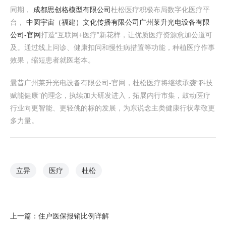
同期，
成都思创格模型有限公司
杜松医疗积极布局数字化医疗平
台，
中圆宇宙（福建）文化传播有限公司
广州莱升光电设备有限
公司-官网
打造“互联网+医疗”新花样，让优质医疗资源愈加公道可
及。通过线上问诊、健康扣问和慢性病措置等功能，种植医疗作事
效果，缩短患者就医老本。
曩昔广州莱升光电设备有限公司-官网，杜松医疗将继续承袭“科技
赋能健康”的理念，执续加大研发进入，拓展内行市集，鼓动医疗
行业向更智能、更轻佻的标的发展，为东说念主类健康行状孝敬更
多力量。
立异
医疗
杜松
上一篇：
住户医保报销比例详解